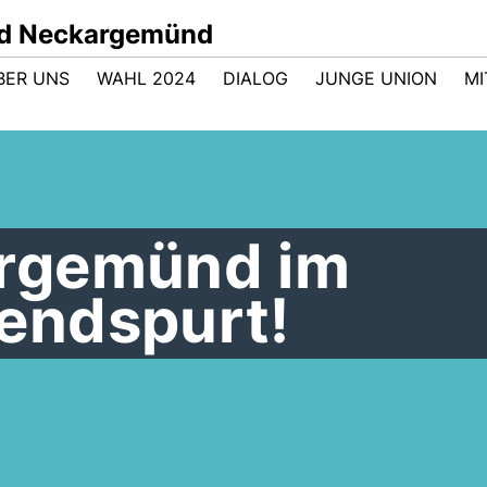
nd Neckargemünd
BER UNS
WAHL 2024
DIALOG
JUNGE UNION
M
rgemünd im
endspurt!