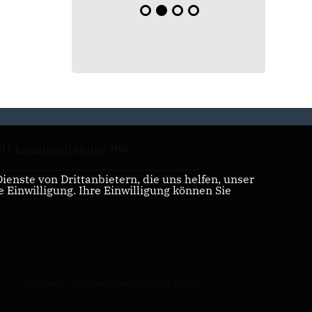
U-Landtagsfraktion BW
enste von Drittanbietern, die uns helfen, unser
Einwilligung. Ihre Einwilligung können Sie
U/CSU Bundestagsfraktion
Realisation: Sharkness Media GmbH & Co. KG