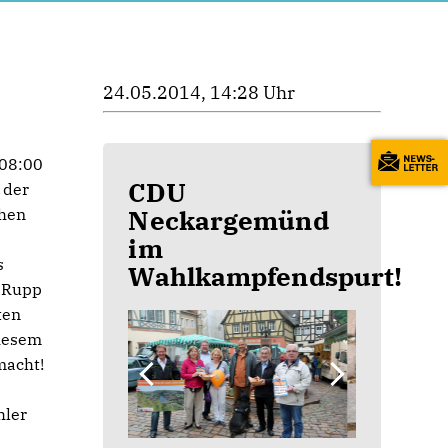
24.05.2014, 14:28 Uhr
 08:00
CDU
 der
Neckargemünd
chen
im
s
Wahlkampfendspurt!
s Rupp
ten
diesem
macht!
hler