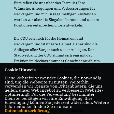
Bitte teilen Sie uns über das Formular Ihre
Wünsche, Anregungen und Verbesserungen für
Neckargemünd mit. In regelmäßigen Abständen
werden wir über die Eingaben beraten und unsere
Positionen entsprechend fortentwickeln.
Die CDU setzt sich für die Heimat ein und
Neckargemünd ist unsere Heimat. Daher sind die
Anliegen aller Bürger auch unser Anliegen. Der
Stadtverband der CDU stimmt sich eng mit der
Fraktion im Neckargemünder Gemeinderat ab, um
gemeinsame Positionen zu entwickeln. Um diese
Cookie Hinweis
Positionen zu verbessern, sind wir auf den Dialog
mit Ihnen angewiesen.
Diese Webseite verwendet Cookies, die notwendig
sind, um die Webseite zu nutzen. Weiterhin
verwenden wir Dienste von Drittanbietern, die uns
Bitte teilen Sie uns über das Formular Ihre
helfen, unser Webangebot zu verbessern (Website-
Wünsche, Anregungen und Verbesserungen für
Optmierung). Für die Verwendung bestimmter
Dienste, benötigen wir Ihre Einwilligung. Ihre
Neckargemünd mit. In regelmäßigen Abständen
Einwilligung können Sie jederzeit widerrufen. Weitere
werden wir über die Eingaben beraten und unsere
Informationen finden Sie in unserer
Datenschutzerklärung
.
Positionen entsprechend fortentwickeln.