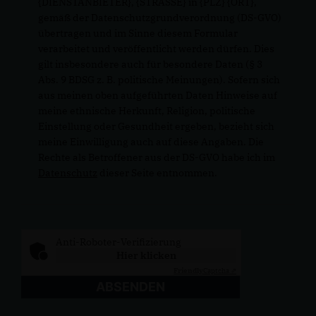
{DIENSTANBIETER}, {STRASSE} in {PLZ} {ORT},
gemäß der Datenschutzgrundverordnung (DS-GVO)
übertragen und im Sinne diesem Formular
verarbeitet und veröffentlicht werden dürfen. Dies
gilt insbesondere auch für besondere Daten (§ 3
Abs. 9 BDSG z. B. politische Meinungen). Sofern sich
aus meinen oben aufgeführten Daten Hinweise auf
meine ethnische Herkunft, Religion, politische
Einstellung oder Gesundheit ergeben, bezieht sich
meine Einwilligung auch auf diese Angaben. Die
Rechte als Betroffener aus der DS-GVO habe ich im
Datenschutz
dieser Seite entnommen.
Anti-Roboter-Verifizierung
Hier klicken
Friendly
Captcha ⇗
ABSENDEN