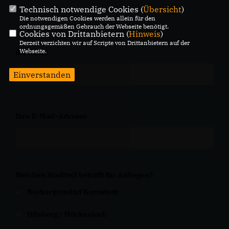
Technisch notwendige Cookies (
Übersicht
)
Die notwendigen Cookies werden allein für den
ordnungsgemäßen Gebrauch der Webseite benötigt.
Cookies von Drittanbietern (
Hinweis
)
Derzeit verzichten wir auf Scripte von Drittanbietern auf der
Webseite.
Ihr Name
Einverstanden
Ihre E-Mail-Adresse
Welchen Stadtteil betrifft Ihr Anliegen?
Neckargemünd Kernstadt
Dilsberg / Mückenloch