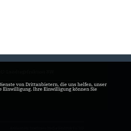
U-Landtagsfraktion BW
enste von Drittanbietern, die uns helfen, unser
Einwilligung. Ihre Einwilligung können Sie
U/CSU Bundestagsfraktion
Realisation: Sharkness Media GmbH & Co. KG