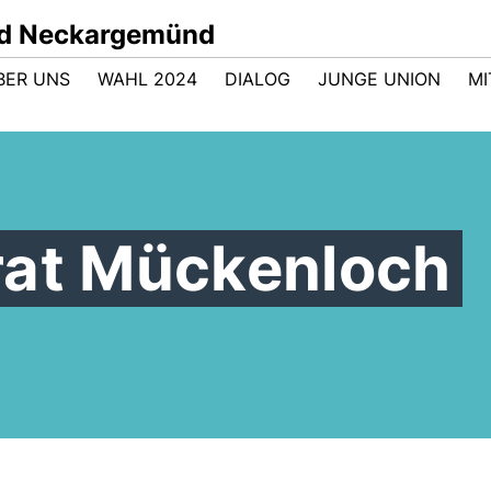
nd Neckargemünd
BER UNS
WAHL 2024
DIALOG
JUNGE UNION
M
rat Mückenloch