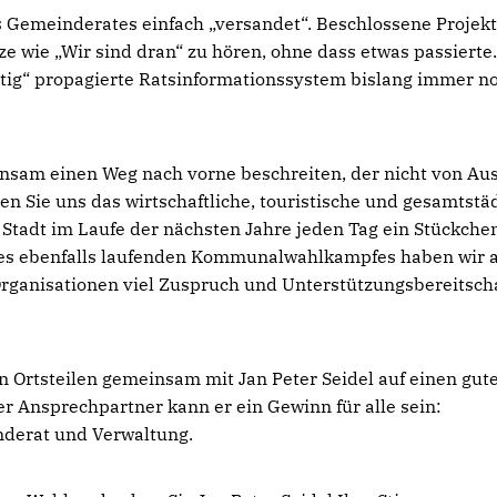
es Gemeinderates einfach „versandet“. Beschlossene Projek
 wie „Wir sind dran“ zu hören, ohne dass etwas passierte
htig“ propagierte Ratsinformationssystem bislang immer n
insam einen Weg nach vorne beschreiten, der nicht von Au
en Sie uns das wirtschaftliche, touristische und gesamtstä
e Stadt im Laufe der nächsten Jahre jeden Tag ein Stückche
es ebenfalls laufenden Kommunalwahlkampfes haben wir a
ganisationen viel Zuspruch und Unterstützungsbereitscha
len Ortsteilen gemeinsam mit Jan Peter Seidel auf einen gut
r Ansprechpartner kann er ein Gewinn für alle sein:
nderat und Verwaltung.