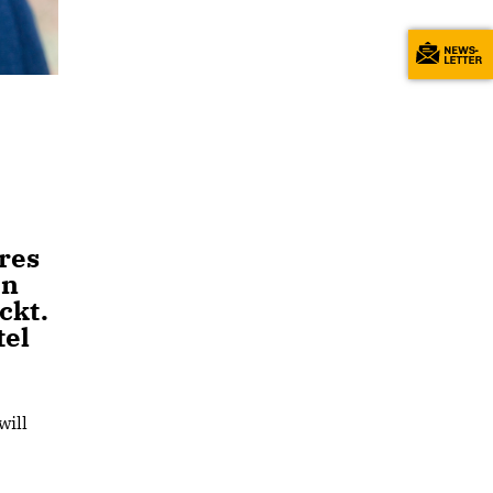
res
en
ckt.
tel
ill