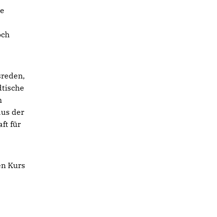
te
.
och
sreden,
dtische
n
us der
ft für
en Kurs