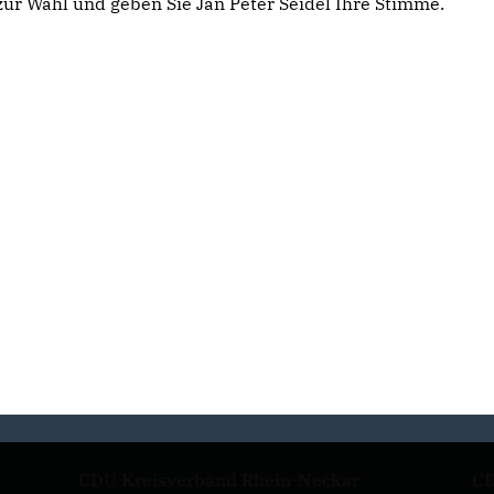
zur Wahl und geben Sie Jan Peter Seidel Ihre Stimme.
CDU Kreisverband Rhein-Neckar
CD