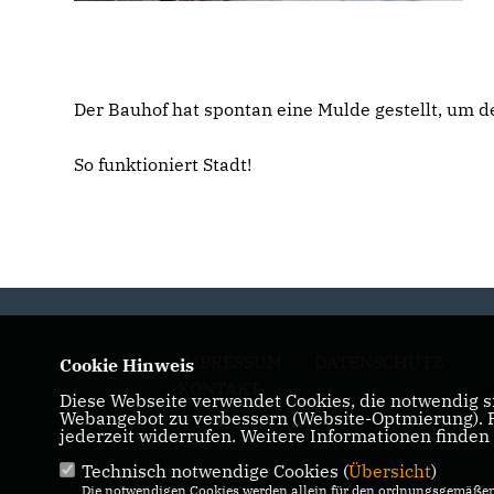
Der Bauhof hat spontan eine Mulde gestellt, um d
So funktioniert Stadt!
IMPRESSUM
DATENSCHUTZ
Cookie Hinweis
KONTAKT
Diese Webseite verwendet Cookies, die notwendig si
Webangebot zu verbessern (Website-Optmierung). Fü
jederzeit widerrufen. Weitere Informationen finden
Technisch notwendige Cookies (
Übersicht
)
Die notwendigen Cookies werden allein für den ordnungsgemäßen 