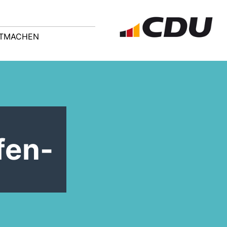
ITMACHEN
fen-