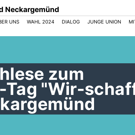
nd Neckargemünd
BER UNS
WAHL 2024
DIALOG
JUNGE UNION
M
hlese zum
n-Tag "Wir-schaf
ckargemünd