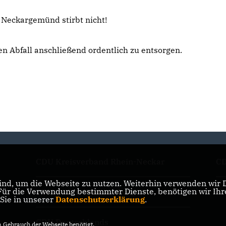
Neckargemünd stirbt nicht!
en Abfall anschließend ordentlich zu entsorgen.
CDU Kreisverband Rhein-Neckar
CD
nd, um die Webseite zu nutzen. Weiterhin verwenden wir Di
r die Verwendung bestimmter Dienste, benötigen wir Ihre 
CDU Baden-Württemberg
CD
 Sie in unserer
Datenschutzerklärung
.
CDU Deutschlands
Gebrauch der Webseite benötigt.